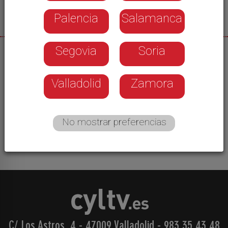
Palencia
Salamanca
Segovia
Soria
14/12/2020
Invitados: Enrique Hernández, Director de Gestión
Valladolid
Zamora
de Servicios de Aqualia Jesús Manuel Sánchez
Cabrera, Alcalde de Ávila Fernando Martín,
Decano Colegio de Ingenieros Técnicos
No mostrar preferencias
Industriales de Ávila
C/ Los Astros, 4 - 47009 Valladolid
-
983 35 43 48