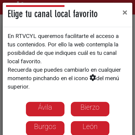
×
Elige tu canal local favorito
Reconstruir Castilla y León
En RTVCYL queremos facilitarte el acceso a
(17).- La colaboración
tus contenidos. Por ello la web contempla la
público-privado
posibilidad de que indiques cuál es tu canal
local favorito.
Recuerda que puedes cambiarlo en cualquier
momento pinchando en el icono
del menú
superior.
Ávila
Bierzo
Burgos
León