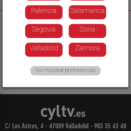
Palencia
Salamanca
03/06/2026
Segovia
Soria
La delegación provincial de baloncesto ha puesto
punto final a la temporada con las finales senior.
Los campeones han sido el Club Deportivo Base
Valladolid
Zamora
y el Trescasas Spordeporte. El baloncesto
segoviano continúa creciendo con cerca de un
millar de fichas federativas.
No mostrar preferencias
C/ Los Astros, 4 - 47009 Valladolid
-
983 35 43 48