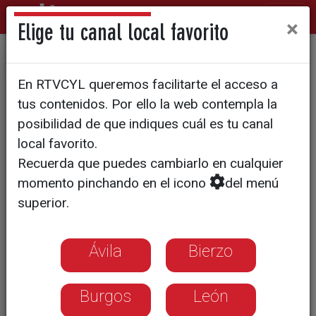
×
Elige tu canal local favorito
Más de mil fichas federativas
En RTVCYL queremos facilitarte el acceso a
en el baloncesto provincial
tus contenidos. Por ello la web contempla la
posibilidad de que indiques cuál es tu canal
local favorito.
Recuerda que puedes cambiarlo en cualquier
momento pinchando en el icono
del menú
superior.
Ávila
Bierzo
Burgos
León