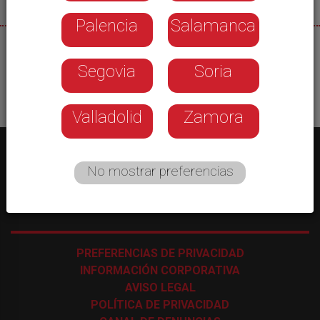
Palencia
Salamanca
07/08/2026
Segovia
Soria
Valladolid
Zamora
No mostrar preferencias
C/ Los Astros, 4 - 47009 Valladolid
-
983 35 43 48
PREFERENCIAS DE PRIVACIDAD
INFORMACIÓN CORPORATIVA
AVISO LEGAL
POLÍTICA DE PRIVACIDAD