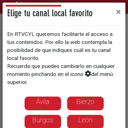
×
Elige tu canal local favorito
Burgos se vuelca para ayudar
En RTVCYL queremos facilitarte el acceso a
a Venezuela
tus contenidos. Por ello la web contempla la
posibilidad de que indiques cuál es tu canal
local favorito.
Recuerda que puedes cambiarlo en cualquier
momento pinchando en el icono
del menú
superior.
Ávila
Bierzo
Burgos
León