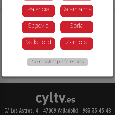
Palencia
Salamanca
27/05/2026
Segovia
Soria
Se dispara la venta de gafas homologadas para
la observación del eclipse solar total del 12 de
agosto. La demanda en centros ópticos de Soria
Valladolid
Zamora
no deja de crecer. Algunos comercios han
decidido topar a un máximo de diez unidades por
persona y vez.
No mostrar preferencias
C/ Los Astros, 4 - 47009 Valladolid
-
983 35 43 48