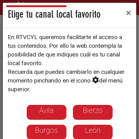
×
Elige tu canal local favorito
Se dispara la demanda de
En RTVCYL queremos facilitarte el acceso a
gafas para el eclipse
tus contenidos. Por ello la web contempla la
posibilidad de que indiques cuál es tu canal
local favorito.
Recuerda que puedes cambiarlo en cualquier
momento pinchando en el icono
del menú
superior.
Ávila
Bierzo
Burgos
León