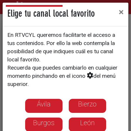
×
Elige tu canal local favorito
Hay varias jugadoras
En RTVCYL queremos facilitarte el acceso a
abulenses en el Salamanca
tus contenidos. Por ello la web contempla la
Fútbol Femenino de Tercera
posibilidad de que indiques cuál es tu canal
local favorito.
Federación
Recuerda que puedes cambiarlo en cualquier
momento pinchando en el icono
del menú
superior.
Ávila
Bierzo
Burgos
León