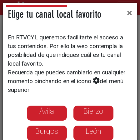
×
Elige tu canal local favorito
Suelta de globos para luchar
En RTVCYL queremos facilitarte el acceso a
contra los estigmas de la
tus contenidos. Por ello la web contempla la
salud mental
posibilidad de que indiques cuál es tu canal
local favorito.
Recuerda que puedes cambiarlo en cualquier
momento pinchando en el icono
del menú
superior.
Ávila
Bierzo
Burgos
León