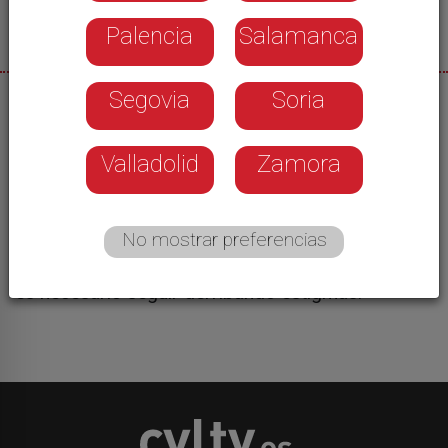
Palencia
Salamanca
Segovia
Soria
09/10/2025
Se siguen celebrando actos para conmemorar el
Valladolid
Zamora
Día de la Salud Mental. Una simbólica suelta de
globos en la Plaza Mayor ha sido el último. Cada
globo lleva impreso un mensaje de apoyo y
No mostrar preferencias
compromiso con la mejora del bienestar
emocional de estas personas. Además, señalan
es necesario seguir derribando estigmas.