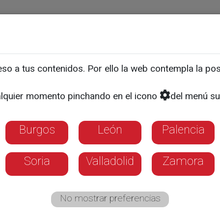
ias
Programas
Guía TV
La 8
El Tiempo
Corporativo
o a tus contenidos. Por ello la web contempla la posi
uestiona la capacidad de 
lquier momento pinchando en el icono
del menú su
Burgos
León
Palencia
Soria
Valladolid
Zamora
No mostrar preferencias