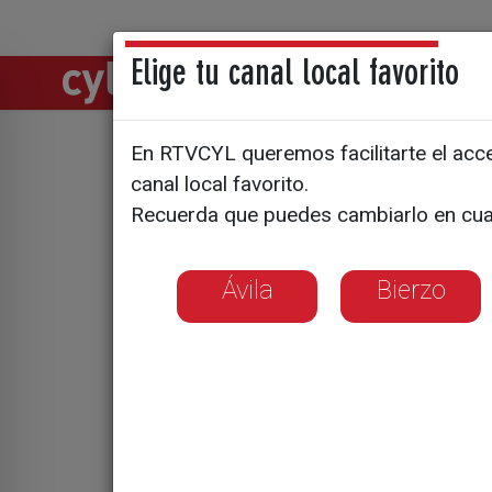
Elige tu canal local favorito
Directos
Notic
En RTVCYL queremos facilitarte el acces
El PSOE c
canal local favorito.
Recuerda que puedes cambiarlo en cua
Ávila
Bierzo