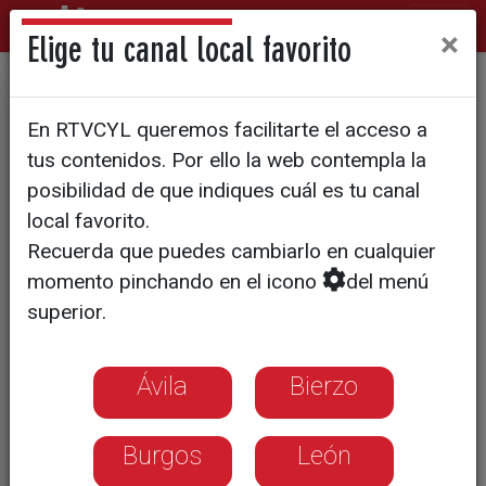
×
Elige tu canal local favorito
Aumenta el precio de la
En RTVCYL queremos facilitarte el acceso a
lavanda este último año
tus contenidos. Por ello la web contempla la
posibilidad de que indiques cuál es tu canal
local favorito.
Recuerda que puedes cambiarlo en cualquier
momento pinchando en el icono
del menú
superior.
Ávila
Bierzo
Burgos
León