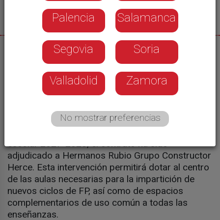
Palencia
Salamanca
Segovia
Soria
08/05/2025
La Junta de Castilla y León ha adjudicado por un
Valladolid
Zamora
importe superior a los 8 millones de euros las
obras de ampliación del Centro Integrado de
Formación Profesional La Merced, en Soria. Con
No mostrar preferencias
un plazo de ejecución de 20 meses y la previsión
de puesta en funcionamiento para el curso
escolar 2027-2028, el contrato ha sido
adjudicado a Hermanos Rubio Grupo Constructor
Herce. Esta intervención permitirá dotar al centro
de las aulas necesarias para la impartición de
nuevos ciclos de FP, así como de espacios
complementarios de uso común a todas las
enseñanzas.