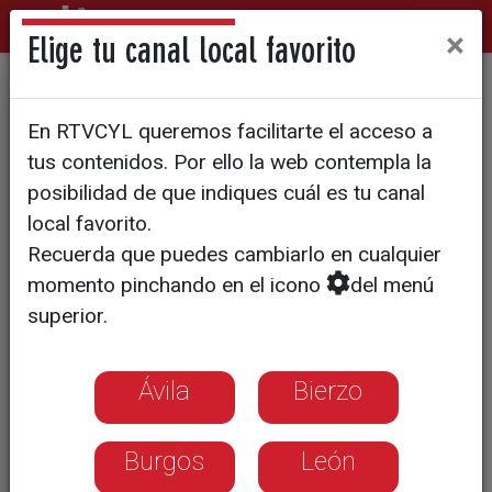
×
Elige tu canal local favorito
La Junta adjudica en 8,1
En RTVCYL queremos facilitarte el acceso a
millones las obras de La
tus contenidos. Por ello la web contempla la
Merced
posibilidad de que indiques cuál es tu canal
local favorito.
Recuerda que puedes cambiarlo en cualquier
momento pinchando en el icono
del menú
superior.
Ávila
Bierzo
Burgos
León