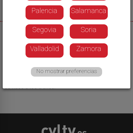
Palencia
Salamanca
Segovia
Soria
27/10/2025
Renfe abre las puertas de su base de
Valladolid
Zamora
mantenimiento en Valladolid. Son los talleres más
modernos de Europa y los más grandes de
España. Más de mil personas asistieron a las
No mostrar preferencias
jornadas de puertas abiertas, para conocer el
trabajo de los operarios y el mantenimiento que
se hace a los trenes.