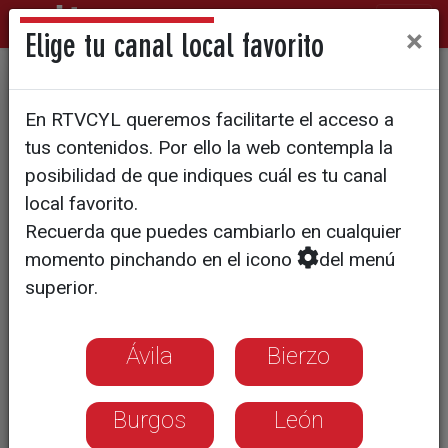
×
Elige tu canal local favorito
Los talleres de
En RTVCYL queremos facilitarte el acceso a
mantenimiento de Renfe
tus contenidos. Por ello la web contempla la
abren sus puertas
posibilidad de que indiques cuál es tu canal
local favorito.
Recuerda que puedes cambiarlo en cualquier
momento pinchando en el icono
del menú
superior.
Ávila
Bierzo
Burgos
León