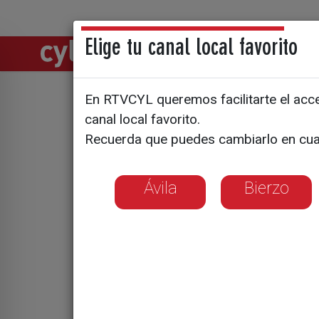
Elige tu canal local favorito
Directos
Notic
En RTVCYL queremos facilitarte el acces
Agricultor
canal local favorito.
Recuerda que puedes cambiarlo en cua
tractores 
Ávila
Bierzo