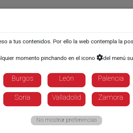
ias
Programas
Guía TV
La 8
El Tiempo
Corporativo
o a tus contenidos. Por ello la web contempla la posi
es y ganaderos volverán 
lquier momento pinchando en el icono
del menú su
a las calles este mes de 
Burgos
León
Palencia
Soria
Valladolid
Zamora
No mostrar preferencias