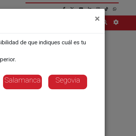
×
Contacto
bilidad de que indiques cuál es tu
a sacar los
perior.
febrero
Salamanca
Segovia