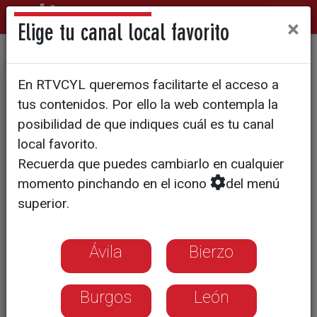
×
Elige tu canal local favorito
Viajes para jubilados
En RTVCYL queremos facilitarte el acceso a
gestionados en red
tus contenidos. Por ello la web contempla la
posibilidad de que indiques cuál es tu canal
local favorito.
Recuerda que puedes cambiarlo en cualquier
momento pinchando en el icono
del menú
superior.
Ávila
Bierzo
Burgos
León