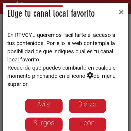
×
Elige tu canal local favorito
33 millones de impacto
En RTVCYL queremos facilitarte el acceso a
económico
tus contenidos. Por ello la web contempla la
posibilidad de que indiques cuál es tu canal
local favorito.
Recuerda que puedes cambiarlo en cualquier
momento pinchando en el icono
del menú
superior.
Ávila
Bierzo
Burgos
León