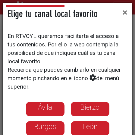
×
Elige tu canal local favorito
El Boina Fest ya tiene cartel
En RTVCYL queremos facilitarte el acceso a
para su décimo segunda
tus contenidos. Por ello la web contempla la
edición
posibilidad de que indiques cuál es tu canal
local favorito.
Recuerda que puedes cambiarlo en cualquier
momento pinchando en el icono
del menú
superior.
Ávila
Bierzo
Burgos
León