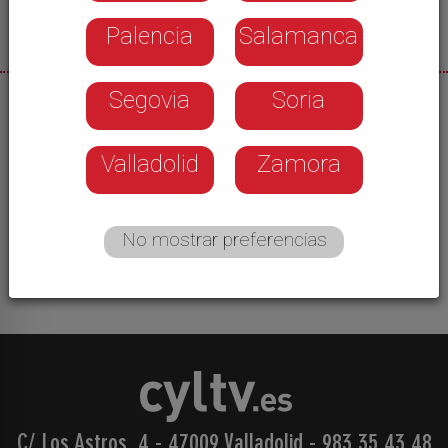
Palencia
Salamanca
Segovia
Soria
01/07/2026
Decimos adiós a las fiestas de San Juan y
Valladolid
Zamora
despedimos el mes de junio. Toca mirar hacia
adelante. Y una de las citas del verano es el Boina
Fest, que ya tiene cerrado su cartel para la que
No mostrar preferencias
será su décimo-segunda edición.
C/ Los Astros, 4 - 47009 Valladolid
-
983 35 43 48