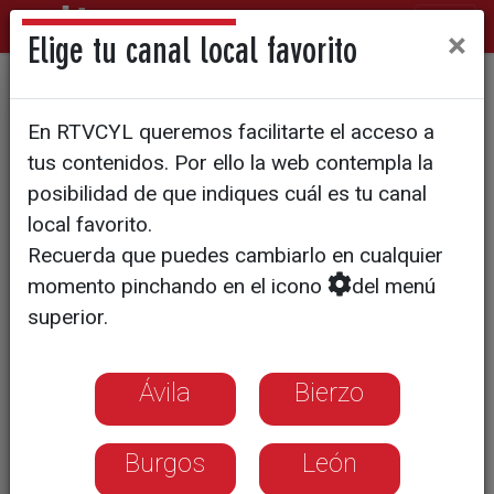
×
Elige tu canal local favorito
Tomás Zazo, cedido a CV
En RTVCYL queremos facilitarte el acceso a
Emevé de Lugo
tus contenidos. Por ello la web contempla la
posibilidad de que indiques cuál es tu canal
local favorito.
Recuerda que puedes cambiarlo en cualquier
momento pinchando en el icono
del menú
superior.
Ávila
Bierzo
Burgos
León