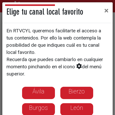
×
Elige tu canal local favorito
Genias: la voz imprescindible
En RTVCYL queremos facilitarte el acceso a
de las autoras del Siglo de
tus contenidos. Por ello la web contempla la
Oro
posibilidad de que indiques cuál es tu canal
local favorito.
Recuerda que puedes cambiarlo en cualquier
momento pinchando en el icono
del menú
superior.
Ávila
Bierzo
Burgos
León