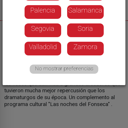
Palencia
Salamanca
Segovia
Soria
07/08/2026
Grandes autoras del Siglo de Oro son
Valladolid
Zamora
interpretadas por actrices actuales en un nuevo
montaje audiovisual. Es la combinación de esta
nueva propuesta cultural que llega a la
No mostrar preferencias
Hospedería Fonseca. María Adánez, Cayetana
Guillén Cuervo o Natalie Seseña son algunas de
las voces que dan vida a grandes creadoras que
tuvieron mucha mejor repercusión que los
dramaturgos de su época. Un complemento al
programa cultural "Las noches del Fonseca" .