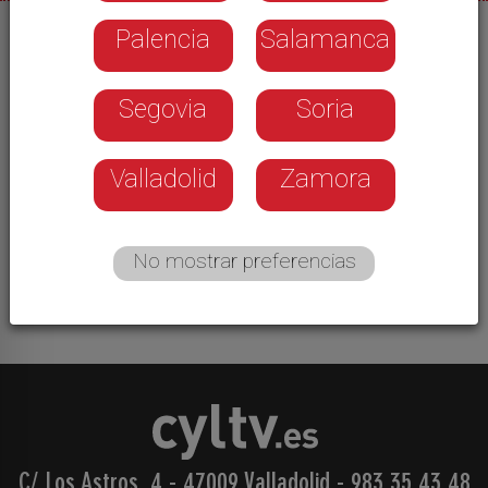
Palencia
Salamanca
02/06/2026
Desde el Ayuntamiento de Carrascal del Río han
Segovia
Soria
puesto en marcha una campaña para
promocionar el entorno natural del municipio. Una
puerta de madera que da la bienvenida al visitante
Valladolid
Zamora
a cinco espacios naturales, uno cada mes, y que
invita a hacerse una foto y a compartirla a través
de las redes sociales con el lema. ‘Welcome to
No mostrar preferencias
Carrascal del Río’
C/ Los Astros, 4 - 47009 Valladolid
-
983 35 43 48