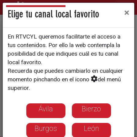
×
Elige tu canal local favorito
'Welcome to Carrascal del Río'
En RTVCYL queremos facilitarte el acceso a
tus contenidos. Por ello la web contempla la
posibilidad de que indiques cuál es tu canal
local favorito.
Recuerda que puedes cambiarlo en cualquier
momento pinchando en el icono
del menú
superior.
Ávila
Bierzo
Burgos
León