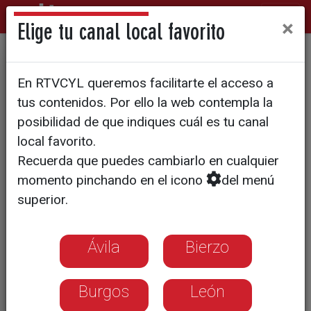
×
Elige tu canal local favorito
Los podólogos piden Unidad
En RTVCYL queremos facilitarte el acceso a
del Pie Diabético
tus contenidos. Por ello la web contempla la
posibilidad de que indiques cuál es tu canal
local favorito.
Recuerda que puedes cambiarlo en cualquier
momento pinchando en el icono
del menú
superior.
Ávila
Bierzo
Burgos
León