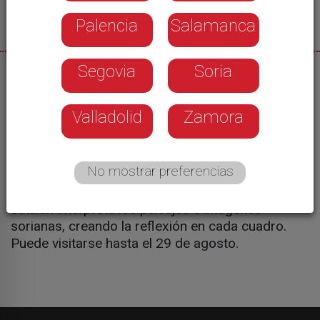
Palencia
Salamanca
Segovia
Soria
01/07/2026
El Palacio de la Audiencia acoge la exposición
Valladolid
Zamora
'Hecho en Soria'. Fernando Mastretta, de la mano
de la Fundación Duques de Soria, reúne en la
muestra sus obras inspiradas en la provincia
No mostrar preferencias
entre 2003 y 2007. Desde el municipio de Jubera,
en un ambiente de intimidad y aislamiento, el
catalán interpreta los paisajes e imágenes
sorianas, creando la reflexión en cada cuadro.
Puede visitarse hasta el 29 de agosto.