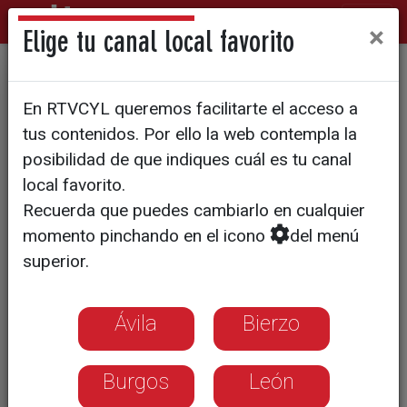
×
Elige tu canal local favorito
'Hecho en Soria', de Fernando
En RTVCYL queremos facilitarte el acceso a
Mastretta, inunda la
tus contenidos. Por ello la web contempla la
Audiencia
posibilidad de que indiques cuál es tu canal
local favorito.
Recuerda que puedes cambiarlo en cualquier
momento pinchando en el icono
del menú
superior.
Ávila
Bierzo
Burgos
León