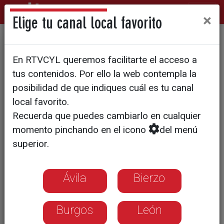
×
Elige tu canal local favorito
La Diputación se desvincula
En RTVCYL queremos facilitarte el acceso a
del Instituto Castellano y
tus contenidos. Por ello la web contempla la
Leonés de la Lengua
posibilidad de que indiques cuál es tu canal
local favorito.
Recuerda que puedes cambiarlo en cualquier
momento pinchando en el icono
del menú
superior.
Ávila
Bierzo
Burgos
León