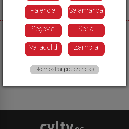
Palencia
Salamanca
Segovia
Soria
27/05/2026
La Diputación de León renunciará a su condición
Valladolid
Zamora
de patrono del Instituto Castellano y Leonés de la
Lengua. En el pleno ordinario de mayo, celebrado
esta mañana, ha salido adelante la moción con el
No mostrar preferencias
apoyo del Partido Socialista y la Unión del Pueblo
Leonés, la abstención del Partido Popular y el
voto en contra de Vox.