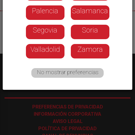
Palencia
Salamanca
30/09/2025
Segovia
Soria
Valladolid
Zamora
No mostrar preferencias
C/ Los Astros, 4 - 47009 Valladolid
-
983 35 43 48
PREFERENCIAS DE PRIVACIDAD
INFORMACIÓN CORPORATIVA
AVISO LEGAL
POLÍTICA DE PRIVACIDAD