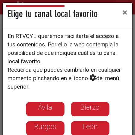
×
Elige tu canal local favorito
Suspendido el desahucio de
En RTVCYL queremos facilitarte el acceso a
las exmonjas de Belorado
tus contenidos. Por ello la web contempla la
posibilidad de que indiques cuál es tu canal
local favorito.
Recuerda que puedes cambiarlo en cualquier
momento pinchando en el icono
del menú
superior.
Ávila
Bierzo
Burgos
León