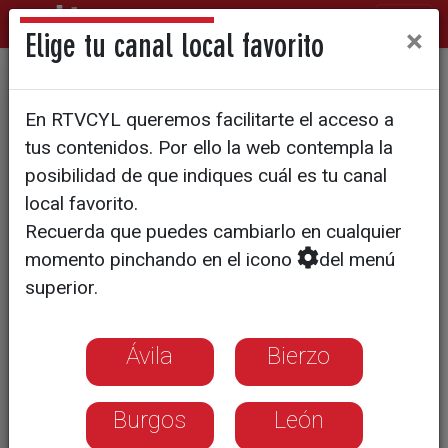
×
Elige tu canal local favorito
Una publicación recoge todos
En RTVCYL queremos facilitarte el acceso a
los animales representandos
tus contenidos. Por ello la web contempla la
en el fondo medieval de la
posibilidad de que indiques cuál es tu canal
local favorito.
USAL
Recuerda que puedes cambiarlo en cualquier
momento pinchando en el icono
del menú
superior.
Ávila
Bierzo
Burgos
León