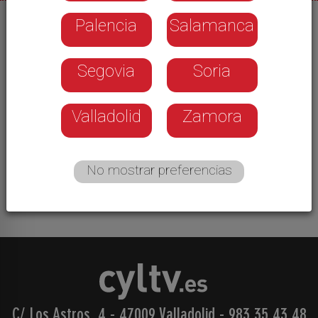
Palencia
Salamanca
04/12/2025
Hoy 4 de diciembre, la Montaña Palentina
Segovia
Soria
rememora su pasado minero. Algunas
localidades rinden tributo a la patrona, a Santa
Barbara. Es el caso del Barruelo de Santullán
Valladolid
Zamora
cuyo presente se forjó al amparo del carbón y
sus minas, entre ellas el Pozo Calero, uno de los
más emblemáticos de la comunidad. Hoy allí es
No mostrar preferencias
fiesta.
C/ Los Astros, 4 - 47009 Valladolid
-
983 35 43 48