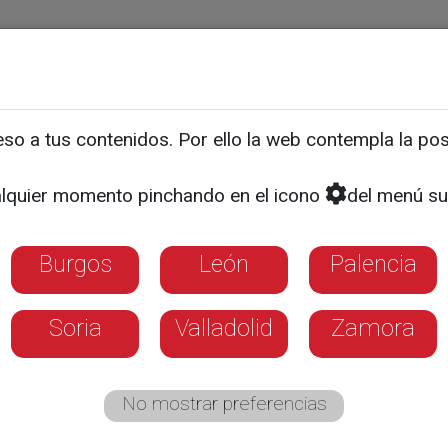
ias
Programas
Guía TV
La 8
El Tiempo
Corporativo
o a tus contenidos. Por ello la web contempla la posi
l de cine singular
lquier momento pinchando en el icono
del menú su
Burgos
León
Palencia
Soria
Valladolid
Zamora
No mostrar preferencias