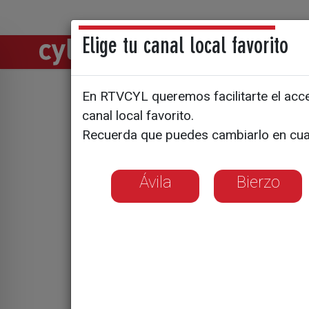
Elige tu canal local favorito
Directos
Notic
En RTVCYL queremos facilitarte el acces
Un festiva
canal local favorito.
Recuerda que puedes cambiarlo en cua
Ávila
Bierzo