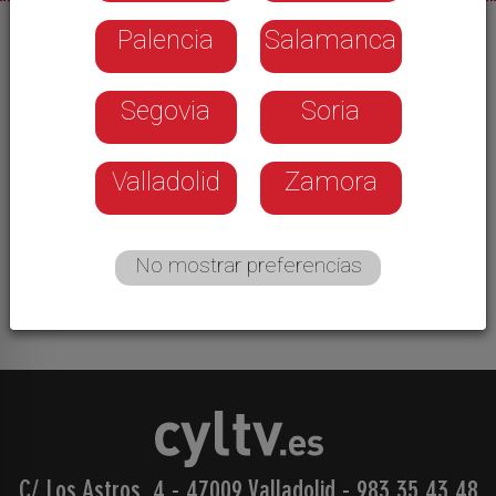
Palencia
Salamanca
05/05/2025
Gullón continúa con su plan de expansión
Segovia
Soria
batiendo récords de crecimiento. Ahora mismo
cuenta con 2.200 empleados, la cifra más alta
desde que se puso en marcha la galletera.
Valladolid
Zamora
Además, la previsión es contratar a más
trabajadores y poner en marcha nuevas líneas de
producción. Esto es posible, en parte, gracias a
No mostrar preferencias
su política de reinvertir los beneficios.
C/ Los Astros, 4 - 47009 Valladolid
-
983 35 43 48