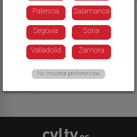
Palencia
Salamanca
26/08/2025
Descienden los delitos de odio en Castilla y León.
Segovia
Soria
Durante el pasado año se registraron 93
infracciones, un 19 por ciento menos. En Palencia
se investigaron un total de 8 delitos de odio. Un
Valladolid
Zamora
número bajo, pero si nos fijamos en la tasa de
casos por cada 100 mil habitantes, es una de las
más altas de la comunidad. Según los datos del
No mostrar preferencias
Ministerio del Interior, el racismo y la orientación
sexual acaparan la mitad de los delitos de la
comunidad.