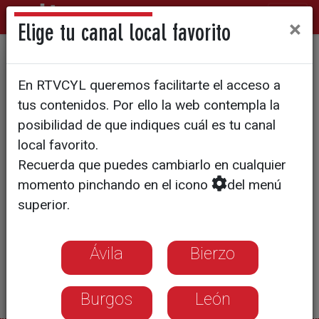
×
Elige tu canal local favorito
8 delitos de odio en 2024
En RTVCYL queremos facilitarte el acceso a
tus contenidos. Por ello la web contempla la
posibilidad de que indiques cuál es tu canal
local favorito.
Recuerda que puedes cambiarlo en cualquier
momento pinchando en el icono
del menú
superior.
Ávila
Bierzo
Burgos
León