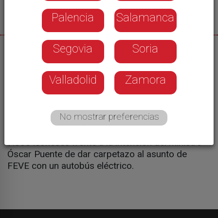
Palencia
Salamanca
Segovia
Soria
19/01/2026
El Ayuntamiento de León no concederá la licencia
Valladolid
Zamora
de obras al Ministerio para enterrar el trazado de
vía nueva de FEVE que lleva quince años sin uso.
Una demostración más del rechazo al proyecto
No mostrar preferencias
de León, que ayer volvió a exigir que el tren de vía
estrecha vuelva a llegar al centro de la ciudad.
7.000 leoneses frente a la intención del ministro
Óscar Puente de dar carpetazo al asunto de
FEVE con un autobús eléctrico.