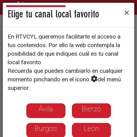
×
Elige tu canal local favorito
7.000 leoneses piden en la
En RTVCYL queremos facilitarte el acceso a
calle que no se tapen las vías
tus contenidos. Por ello la web contempla la
de FEVE
posibilidad de que indiques cuál es tu canal
local favorito.
Recuerda que puedes cambiarlo en cualquier
momento pinchando en el icono
del menú
superior.
Ávila
Bierzo
Burgos
León