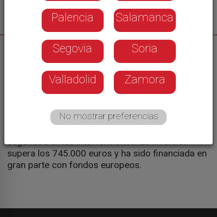
Palencia
Salamanca
Segovia
Soria
13/05/2026
La Diputación de Salamanca sigue reforzando el
Valladolid
Zamora
servicio provincial de bomberos. Hoy ha
presentado dos nuevos vehículos autobomba
destinados a los parques de Ciudad Rodrigo y
No mostrar preferencias
Vitigudino. Una incorporación que permitirá
mejorar los tiempos de respuesta y aumentar la
seguridad en las intervenciones. La inversión
supera los 745.000 euros y ha sido financiada en
gran parte con fondos europeos.