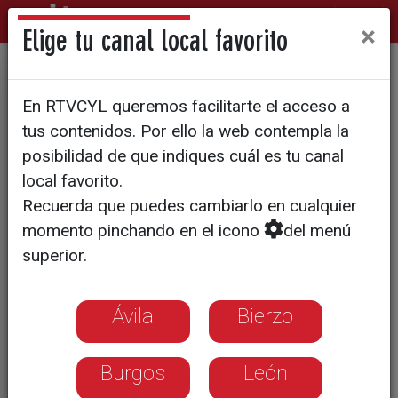
×
Elige tu canal local favorito
El parque provincial de
En RTVCYL queremos facilitarte el acceso a
bomberos incorpora dos
tus contenidos. Por ello la web contempla la
nuevas autobombas
posibilidad de que indiques cuál es tu canal
local favorito.
Recuerda que puedes cambiarlo en cualquier
momento pinchando en el icono
del menú
superior.
Ávila
Bierzo
Burgos
León