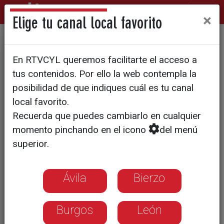
×
Elige tu canal local favorito
La ULE elabora un mapa
En RTVCYL queremos facilitarte el acceso a
interactivo de recursos para
tus contenidos. Por ello la web contempla la
facilitar el emprendimiento
posibilidad de que indiques cuál es tu canal
local favorito.
Recuerda que puedes cambiarlo en cualquier
momento pinchando en el icono
del menú
superior.
Ávila
Bierzo
Burgos
León