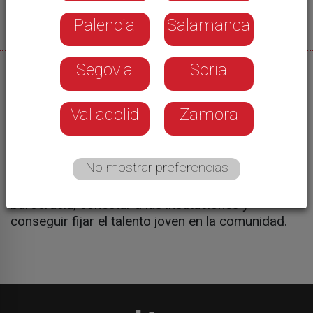
Palencia
Salamanca
Segovia
Soria
26/05/2026
Castilla y León busca convertirse en un territorio
Valladolid
Zamora
más atractivo para las nuevas empresas. La
Universidad de León lidera una nueva plataforma
interactiva que mapea, de forma gratuita, todos
No mostrar preferencias
los recursos disponibles para los emprendedores
de la comunidad. El objetivo es eliminar la
burocracia, conectar a las instituciones y
conseguir fijar el talento joven en la comunidad.