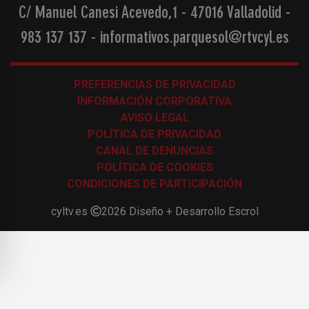
C/ Manuel Canesi Acevedo,1 - 47016 Valladolid
-
983 137 137
-
informativos.parquesol@rtvcyl.es
PREFERENCIAS DE PRIVACIDAD
INFORMACIÓN CORPORATIVA
AVISO LEGAL
POLÍTICA DE PRIVACIDAD
CANAL DE DENUNCIAS
POLÍTICA DE COOKIES
CONDICIONES DE PARTICIPACIÓN
cyltv.es
2026
Diseño + Desarrollo
Escrol