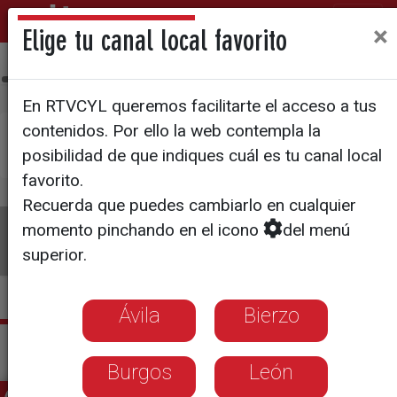
×
Elige tu canal local favorito
Ávila
Bierzo
Burgos
León
Palencia
Salamanca
Sego
En RTVCYL queremos facilitarte el acceso a tus
contenidos. Por ello la web contempla la
×
Pulsa aquí si deseas establecer
La 8 Valladolid
posibilidad de que indiques cuál es tu canal local
como tu canal local
favorito.
Recuerda que puedes cambiarlo en cualquier
La 8
Programas
Guía TV
Directo
momento pinchando en el icono
del menú
superior.
Ávila
Bierzo
Actualidad La 8 Valladolid
Burgos
León