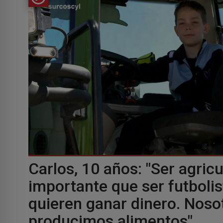
Carlos, 10 años: "Ser agric
importante que ser futbolist
quieren ganar dinero. Noso
producimos alimentos"