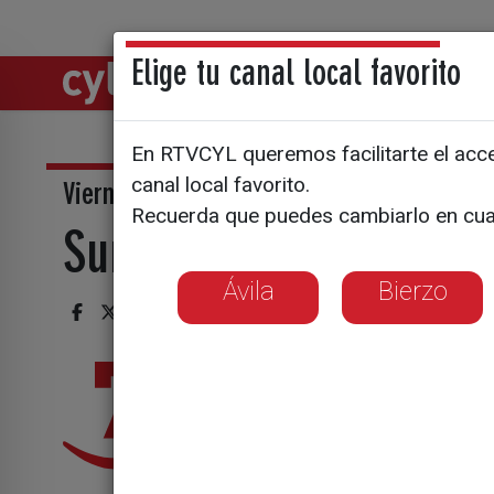
Elige tu canal local favorito
Directos
Notic
En RTVCYL queremos facilitarte el acces
canal local favorito.
Viernes, La 7- 21:35 h
Recuerda que puedes cambiarlo en cua
Surcos Castilla y León
Ávila
Bierzo