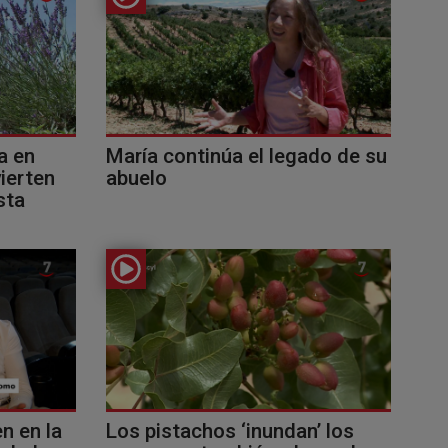
a en
María continúa el legado de su
vierten
abuelo
sta
n en la
Los pistachos ‘inundan’ los