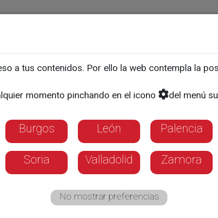
ias
Programas
Guía TV
La 8
El Tiempo
Corporativo
o a tus contenidos. Por ello la web contempla la posi
lquier momento pinchando en el icono
del menú su
Burgos
León
Palencia
Soria
Valladolid
Zamora
No mostrar preferencias