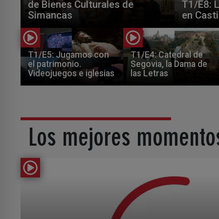
de Bienes Culturales de
T1/E8: 
Simancas
en Casti
T1/E5: Jugamos con
T1/E4: Catedral de
el patrimonio.
Segovia, la Dama de
Videojuegos e iglesias
las Letras
Los mejores momento