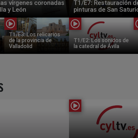
Las vírgenes coronadas
T1/E7: Restauración de
lla y León
pinturas de San Saturi
T1/E3: Los relicarios
de la provincia de
T1/E2: Los sonidos de
Valladolid
la catedral de Ávila
s