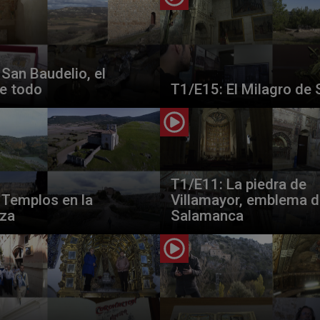
San Baudelio, el
de todo
T1/E15: El Milagro de 
T1/E11: La piedra de
 Templos en la
Villamayor, emblema 
eza
Salamanca