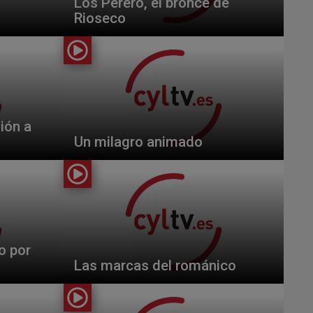
Los Perero, el bronce de
Rioseco
ión a
Un milagro animado
o por
Las marcas del románico