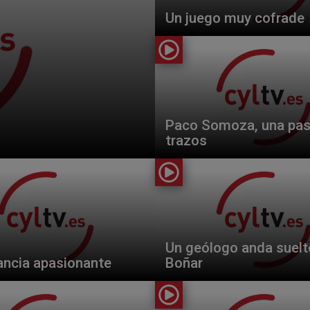
Un juego muy cofrade
Paco Somoza, una pas
trazos
Un geólogo anda suelt
ancia apasionante
Boñar