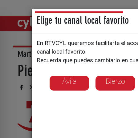
Elige tu canal local favorito
Directos
Notic
En RTVCYL queremos facilitarte el acces
canal local favorito.
Martes, La 7 - 22:30 h.
Recuerda que puedes cambiarlo en cua
Piedra sobre piedra
Ávila
Bierzo