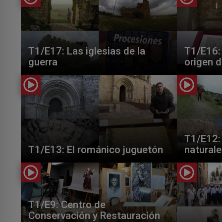
T1/E17: Las iglesias de la
T1/E16: 
guerra
origen 
T1/E12:
T1/E13: El románico juguetón
natural
T1/E9: Centro de
Conservación y Restauración