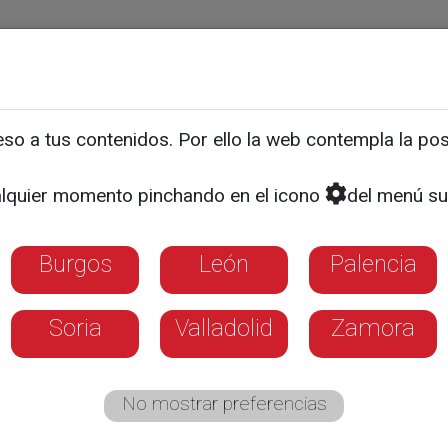
ias
Programas
Guía TV
La 8
El Tiempo
Corporativo
o a tus contenidos. Por ello la web contempla la posi
lquier momento pinchando en el icono
del menú su
Burgos
León
Palencia
Soria
Valladolid
Zamora
No mostrar preferencias