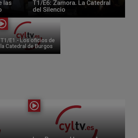
 las
T1/E6: Zamora. La Catedral
o
del Silencio
T1/E1.- Los oficios de
la Catedral de Burgos