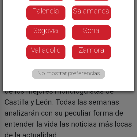
Palencia
Salamanca
Segovia
Soria
Valladolid
Zamora
Programa de humor presentado por
Roberto ‘Chapu’ y Fran el ‘Chavo’, con
No mostrar preferencias
la colaboración de Quique Matilla, tres
de los mejores monologuistas de
Castilla y León. Todas las semanas
analizarán con su peculiar forma de
entender la vida las noticias más locas
de la actualidad.