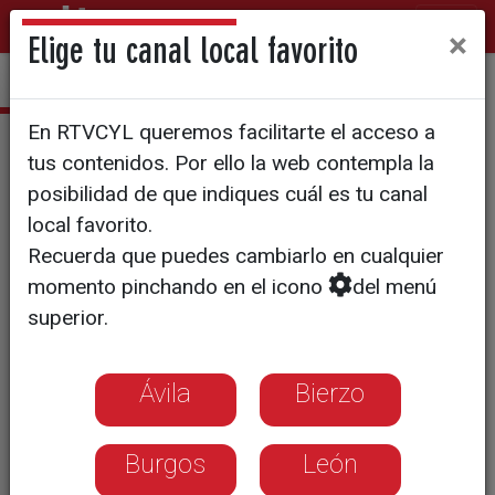
×
Elige tu canal local favorito
En RTVCYL queremos facilitarte el acceso a
Los cuatro entierros de Muñoz
tus contenidos. Por ello la web contempla la
Torrero
posibilidad de que indiques cuál es tu canal
local favorito.
Recuerda que puedes cambiarlo en cualquier
momento pinchando en el icono
del menú
superior.
Ávila
Bierzo
Burgos
León