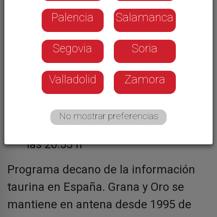
Palencia
Salamanca
Segovia
Soria
Valladolid
Zamora
Viernes
,
La 7 - 11:00 h y sábado a
las 12:45 h
No mostrar preferencias
Sábado
, La 8 - 15:25 h y domingo a
las 20:55 h
Programa decano de la información
taurina en España. Grana y Oro se
mantiene en antena desde 1995 de