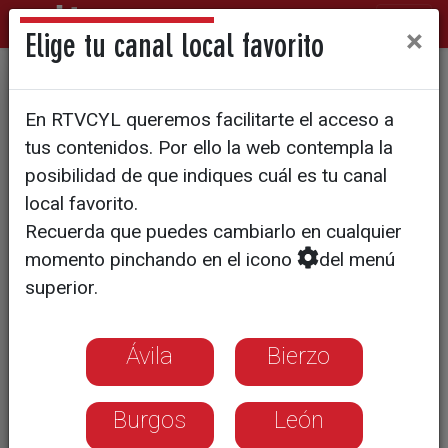
×
Elige tu canal local favorito
FIN DEL ESTADO DE ALARMA
En RTVCYL queremos facilitarte el acceso a
¿Qué pasa ahora con las
tus contenidos. Por ello la web contempla la
multas por incumplir las
posibilidad de que indiques cuál es tu canal
local favorito.
restricciones durante el
Recuerda que puedes cambiarlo en cualquier
estado de alarma?
momento pinchando en el icono
del menú
superior.
Durante el primer estado de alarma se
tramitaron más de 55.000 propuestas
Ávila
Bierzo
de sanción. En el segundo alrededor de
58.000
Burgos
León