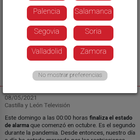
Palencia
Salamanca
Segovia
Soria
Valladolid
Zamora
No mostrar preferencias
08/05/2021
Castilla y León Televisión
Este domingo a las 00:00 horas
finaliza el estado
que comenzó en octubre. Es el segundo
de alarma
durante la pandemia. Desde entonces, nuestro día