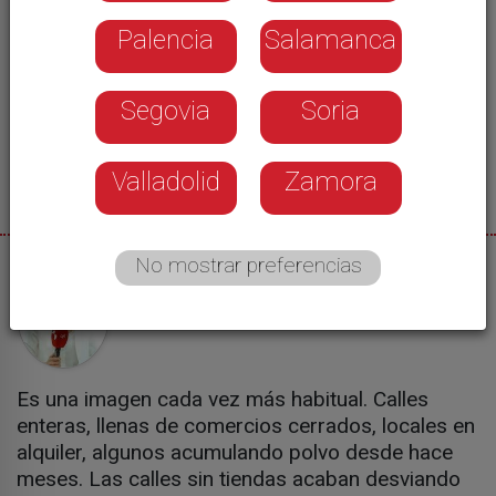
Palencia
Salamanca
Segovia
Soria
Valladolid
Zamora
No mostrar preferencias
01/10/2020
Lidia Corral
Es una imagen cada vez más habitual. Calles
enteras, llenas de comercios cerrados, locales en
alquiler, algunos acumulando polvo desde hace
meses. Las calles sin tiendas acaban desviando