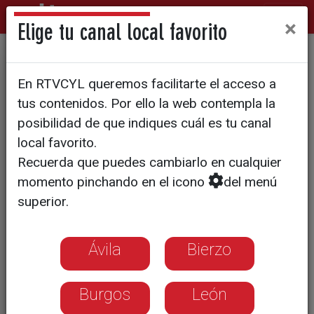
×
Elige tu canal local favorito
EMPLEO
En RTVCYL queremos facilitarte el acceso a
El corazón de las ciudades
tus contenidos. Por ello la web contempla la
deja de latir con el cierre de
posibilidad de que indiques cuál es tu canal
local favorito.
sus comercios
Recuerda que puedes cambiarlo en cualquier
momento pinchando en el icono
del menú
Se estima que un 15% de los comercios
superior.
de Castilla y León cerrarán antes de fin
de año
Ávila
Bierzo
Burgos
León