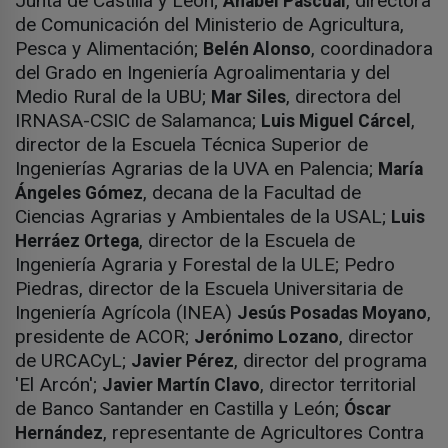
Junta de Castilla y León;
, directora
Anabel Pascual
de Comunicación del Ministerio de Agricultura,
Pesca y Alimentación;
, coordinadora
Belén Alonso
del Grado en Ingeniería Agroalimentaria y del
Medio Rural de la UBU;
, directora del
Mar Siles
IRNASA-CSIC de Salamanca;
,
Luis Miguel Cárcel
director de la Escuela Técnica Superior de
Ingenierías Agrarias de la UVA en Palencia;
María
, decana de la Facultad de
Ángeles Gómez
Ciencias Agrarias y Ambientales de la USAL;
Luis
, director de la Escuela de
Herráez Ortega
Ingeniería Agraria y Forestal de la ULE; Pedro
Piedras, director de la Escuela Universitaria de
Ingeniería Agrícola (INEA)
,
Jesús Posadas Moyano
presidente de ACOR;
, director
Jerónimo Lozano
de URCACyL;
, director del programa
Javier Pérez
'El Arcón';
, director territorial
Javier Martín Clavo
de Banco Santander en Castilla y León;
Óscar
, representante de Agricultores Contra
Hernández