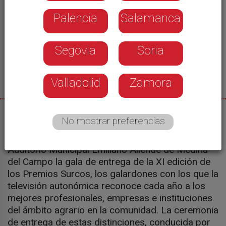
Palencia
Salamanca
Segovia
Soria
Valladolid
Zamora
21/05/2026
No mostrar preferencias
Castilla y León Televisión celebró ayer en el
Auditorio Municipal Emiliano Allende de Medina
del Campo la gala de entrega de la XI edición de
los Premios Surcos, los galardones con los que la
televisión autonómica reconoce cada año a los
mejores profesionales, empresas e instituciones
del ámbito agrario en la comunidad. La ceremonia
de entrega de estas distinciones, conducida por