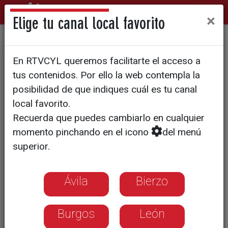
×
Elige tu canal local favorito
CyLTV entrega los XI Premios
En RTVCYL queremos facilitarte el acceso a
Surcos
tus contenidos. Por ello la web contempla la
posibilidad de que indiques cuál es tu canal
La televisión autonómica emitirá la
local favorito.
ceremonia de los ‘Oscar del Campo’
Recuerda que puedes cambiarlo en cualquier
este domingo 24 de mayo en La 7 a las
momento pinchando en el icono
del menú
22:00 h.
superior.
Ávila
Bierzo
Burgos
León