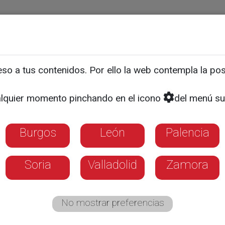
ias
Programas
Guía TV
La 8
El Tiempo
Corporativo
o a tus contenidos. Por ello la web contempla la posi
no de los coches "gordos"
lquier momento pinchando en el icono
del menú su
n el 60% de las ventas
Burgos
León
Palencia
or vehículos más altos y espaciosos compli
las ciudades españolas
Soria
Valladolid
Zamora
No mostrar preferencias