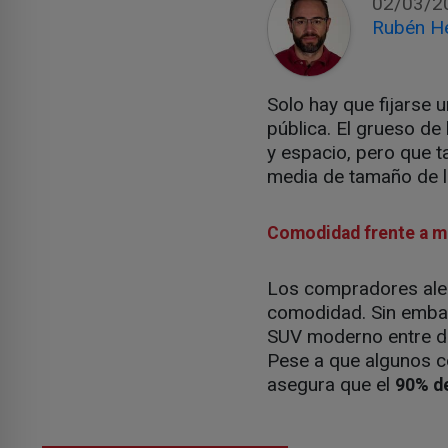
02/03/2
Rubén H
Solo hay que fijarse 
pública. El grueso de 
y espacio, pero que t
media de tamaño de l
Comodidad frente a m
Los compradores aleg
comodidad. Sin embarg
SUV moderno entre do
Pese a que algunos co
asegura que el
90% d