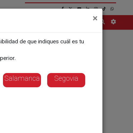
×
Contacto
bilidad de que indiques cuál es tu
: los SUV
perior.
Salamanca
Segovia
ca el