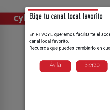
Elige tu canal local favorito
Directos
Notic
En RTVCYL queremos facilitarte el acces
El fenóme
canal local favorito.
Recuerda que puedes cambiarlo en cua
ya supone
Ávila
Bierzo
La preferencia p
aparcamiento en 