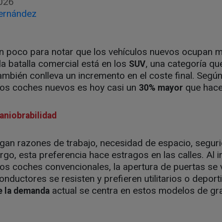
026
ernández
un poco para notar que los vehículos nuevos ocupan m
la batalla comercial está en los
, una categoría qu
SUV
ambién conlleva un incremento en el coste final. Según
os coches nuevos es hoy casi un
que hace
30% mayor
aniobrabilidad
an razones de trabajo, necesidad de espacio, seguri
o, esta preferencia hace estragos en las calles. Al i
s coches convencionales, la apertura de puertas se v
nductores se resisten y prefieren utilitarios o deporti
actual se centra en estos modelos de gr
e la demanda