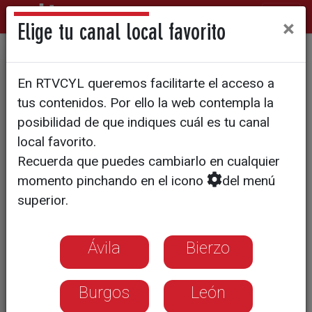
×
Elige tu canal local favorito
'Phenomenal', el estreno de
En RTVCYL queremos facilitarte el acceso a
CyLTV que propone los
tus contenidos. Por ello la web contempla la
mejores planes de
posibilidad de que indiques cuál es tu canal
local favorito.
enoturismo
Recuerda que puedes cambiarlo en cualquier
momento pinchando en el icono
del menú
La primera temporada del espacio,
superior.
compuesta por 13 capítulos, se
estrenará mañana, jueves, a las 23:25
horas en La 7
Ávila
Bierzo
Burgos
León