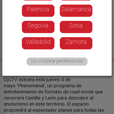
Palencia
Salamanca
Segovia
Soria
Valladolid
Zamora
No mostrar preferencias
04/05/2023
CyLTV estrena este jueves 4 de
mayo ‘Phenomenal’, un programa de
entretenimiento en formato de road movie que
recorrerá Castilla y León para descubrir el
enoturismo en este territorio. El espacio
propondrá al espectador planes para todas las