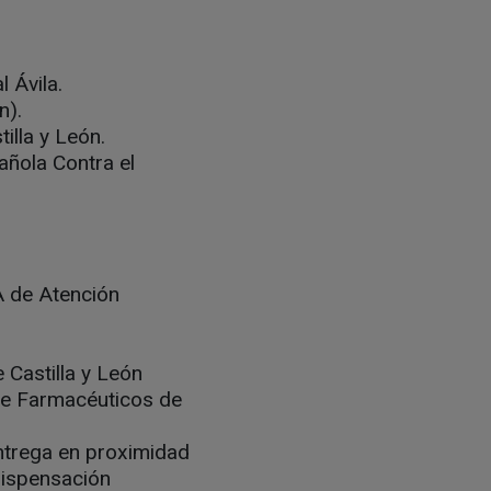
 Ávila.
n).
illa y León.
añola Contra el
A de Atención
 Castilla y León
 de Farmacéuticos de
ntrega en proximidad
dispensación