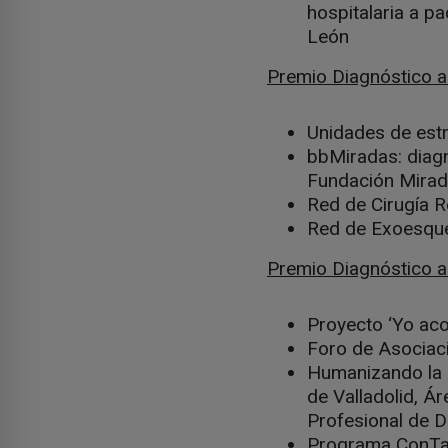
hospitalaria a pa
León
Premio Diagnóstico a
Unidades de estr
bbMiradas: diag
Fundación Mira
Red de Cirugía R
Red de Exoesquel
Premio Diagnóstico a 
Proyecto ‘Yo aco
Foro de Asociaci
Humanizando la A
de Valladolid, Á
Profesional de Di
Programa ConTact