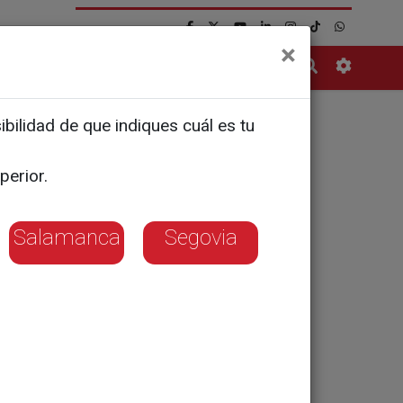
×
Contacto
bilidad de que indiques cuál es tu
co de
perior.
 edición
Salamanca
Segovia
os el 6 de
or José María