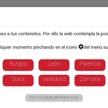
ias
Programas
Guía TV
La 8
El Tiempo
Corporativo
o a tus contenidos. Por ello la web contempla la posi
de los Premios Diagnósti
lquier momento pinchando en el icono
del menú su
e a los finalistas de su II
Burgos
León
Palencia
 desvelarán en la gala de entrega de premi
el Premio Especial, que recaerá en el doct
Soria
Valladolid
Zamora
No mostrar preferencias