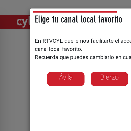
Elige tu canal local favorito
Directos
Notic
En RTVCYL queremos facilitarte el acces
El jurado 
canal local favorito.
Recuerda que puedes cambiarlo en cua
CyLTV elig
Ávila
Bierzo
Los ganadores se
febrero, excepto 
Eiros Bouza