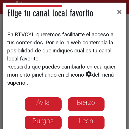
×
Elige tu canal local favorito
El programa de CyLTV 'Piedra
En RTVCYL queremos facilitarte el acceso a
sobre piedra', distinguido con
tus contenidos. Por ello la web contempla la
una mención en la XXVIII
posibilidad de que indiques cuál es tu canal
local favorito.
edición de los Premios de
Recuerda que puedes cambiarlo en cualquier
Periodismo Provincia de
momento pinchando en el icono
del menú
Valladolid
superior.
Ávila
Bierzo
Burgos
León