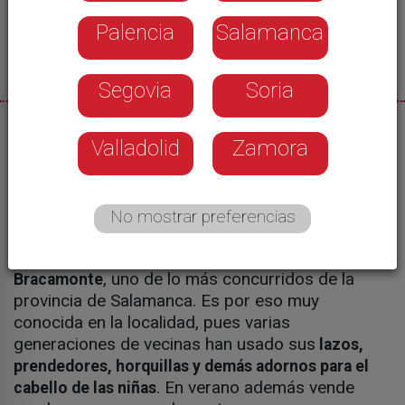
Palencia
Salamanca
Segovia
Soria
20/09/2023
Valladolid
Zamora
María Nieto
No mostrar preferencias
Mª José lleva más de 30 años montando cada
semana su puesto en el
mercado de Peñaranda de
, uno de lo más concurridos de la
Bracamonte
provincia de Salamanca. Es por eso muy
conocida en la localidad, pues varias
generaciones de vecinas han usado sus
lazos,
prendedores, horquillas y demás adornos para el
. En verano además vende
cabello de las niñas