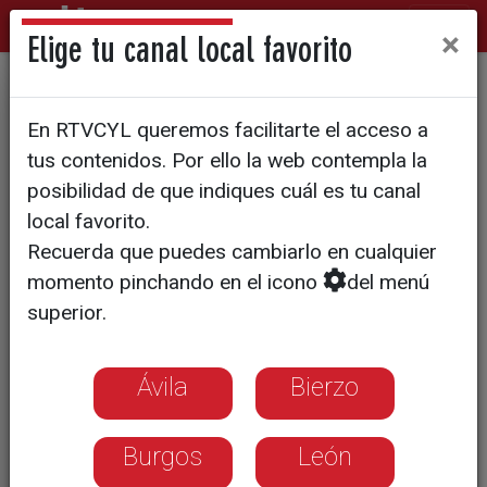
×
Elige tu canal local favorito
DÍA DE MERCADO
En RTVCYL queremos facilitarte el acceso a
Adornando el pelo de
tus contenidos. Por ello la web contempla la
abuelas, madres e hijas
posibilidad de que indiques cuál es tu canal
local favorito.
desde hace años
Recuerda que puedes cambiarlo en cualquier
momento pinchando en el icono
del menú
superior.
Ávila
Bierzo
Burgos
León