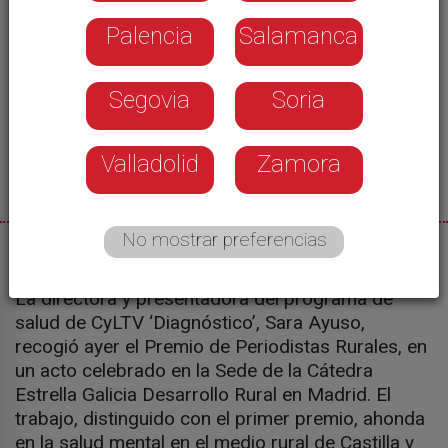
Palencia
Salamanca
Segovia
Soria
Valladolid
Zamora
No mostrar preferencias
08/07/2026
La directora y presentadora del programa de
salud de CyLTV ‘Diagnóstico’, Sara Ayuso,
recogió ayer el Premio de Periodistas Rurales, en
un acto celebrado en la Sede de la Cátedra
Estrella Galicia Desarrollo Rural en Madrid. El
trabajo, distinguido con el primer premio, ahonda
en la salud mental en el medio rural de Castilla y