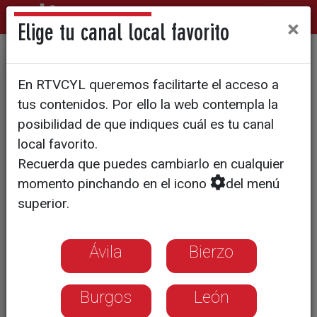
×
Elige tu canal local favorito
El programa de CyLTV
En RTVCYL queremos facilitarte el acceso a
‘Diagnóstico’ recibe el III
tus contenidos. Por ello la web contempla la
Premio de Periodistas
posibilidad de que indiques cuál es tu canal
local favorito.
Rurales
Recuerda que puedes cambiarlo en cualquier
momento pinchando en el icono
del menú
La Red de Periodistas Rurales ha
superior.
otorgado su galardón al espacio de
salud de la televisión autonómica por
un capítulo sobre la salud mental en el
Ávila
Bierzo
medio rural de Castilla y León
Burgos
León