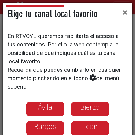
×
Elige tu canal local favorito
CASTILLA Y LEÓN
En RTVCYL queremos facilitarte el acceso a
Más de 6.000 edificios en
tus contenidos. Por ello la web contempla la
Castilla y León deberían
posibilidad de que indiques cuál es tu canal
local favorito.
haber pasado la inspección
Recuerda que puedes cambiarlo en cualquier
en 2020 y no lo han hecho
momento pinchando en el icono
del menú
superior.
En Segovia capital solo cinco edificios
pasaron el trámite, en Zamora uno y en
Ávila
Bierzo
Burgos 60, solo el 17% de los obligados
a hacerlo
Burgos
León