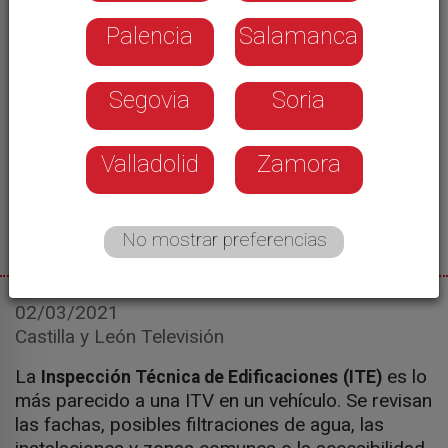
Palencia
Salamanca
Segovia
Soria
Valladolid
Zamora
No mostrar preferencias
02/03/2021
Castilla y León Televisión
La
es lo
Inspección Técnica de Edificaciones
(ITE)
más parecido a una ITV en un vehículo. Se revisan
las fachas, posibles filtraciones de agua, las