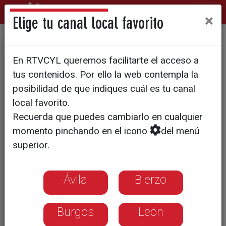
×
Elige tu canal local favorito
PATRONES DE MODA
En RTVCYL queremos facilitarte el acceso a
El Costurero: ¿Material de la
tus contenidos. Por ello la web contempla la
NASA o un gran alivio?
posibilidad de que indiques cuál es tu canal
local favorito.
Recuerda que puedes cambiarlo en cualquier
momento pinchando en el icono
del menú
superior.
Ávila
Bierzo
Burgos
León