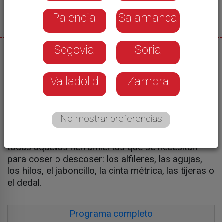
Palencia
Salamanca
Segovia
Soria
27/01/2022
Castilla y León Televisión
Valladolid
Zamora
El diseñador César González, de
MyLovelyPulpo
,
nos enseña lo que es un
. Una palabra
costurero
que para muchos suena a material de la NASA y
No mostrar preferencias
para otros, como los que se dedican a la moda,
un gran alivio. El costurero está compuesto por
todas aquellas herramientas que se necesitan
para coser o descoser: los alfileres, las agujas,
los hilos, el jaboncillo, la cinta métrica, las tijeras o
el dedal.
Programa completo