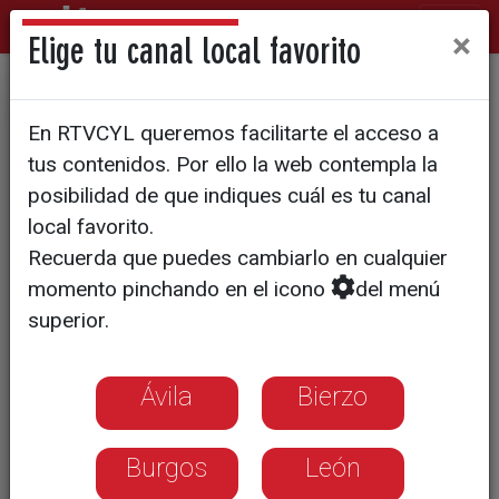
×
Elige tu canal local favorito
Los precios siguen subiendo
En RTVCYL queremos facilitarte el acceso a
pero algo menos
tus contenidos. Por ello la web contempla la
posibilidad de que indiques cuál es tu canal
La bajada de la energía pondrá fin a las
local favorito.
medidas por la guerra de Irán el
Recuerda que puedes cambiarlo en cualquier
próximo 1 de junio
momento pinchando en el icono
del menú
superior.
Ávila
Bierzo
Burgos
León