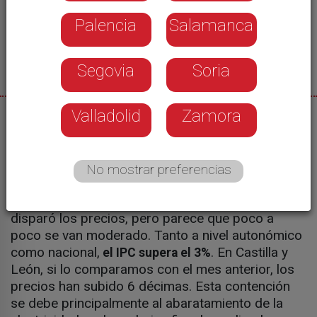
Palencia
Salamanca
Segovia
Soria
Valladolid
Zamora
14/05/2026
Fátima Pérez
No mostrar preferencias
El comienzo de la guerra en Oriente Medio
disparó los precios, pero parece que poco a
poco se van moderado. Tanto a nivel autonómico
como nacional,
. En Castilla y
el IPC supera el 3%
León, si lo comparamos con el mes anterior, los
precios han subido 6 décimas. Esta contención
se debe principalmente al abaratamiento de la