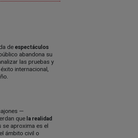
ada de
espectáculos
l público abandona su
analizar las pruebas y
éxito internacional,
oño.
sajones —
uerdan que
la realidad
s se aproxima es el
l ámbito civil o