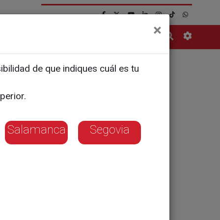
×
Contacto
bilidad de que indiques cuál es tu
meno de
perior.
a a
Salamanca
Segovia
 aterrizará en