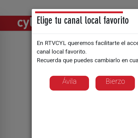
Elige tu canal local favorito
Directos
Notic
En RTVCYL queremos facilitarte el acces
El público
canal local favorito.
Recuerda que puedes cambiarlo en cua
los juicio
España
Ávila
Bierzo
Una de las compañ
Valladolid este 