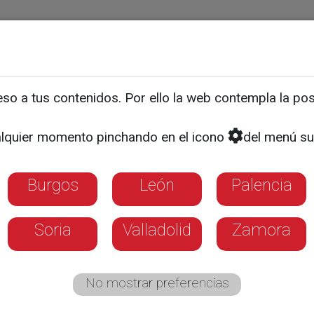
ias
Programas
Guía TV
La 8
El Tiempo
Corporativo
o a tus contenidos. Por ello la web contempla la posi
 dicta sentencia: el fenó
lquier momento pinchando en el icono
del menú su
s teatrales inmersivos lleg
Burgos
León
Palencia
ías referentes de este formato interactivo
Soria
Valladolid
Zamora
otoño
No mostrar preferencias