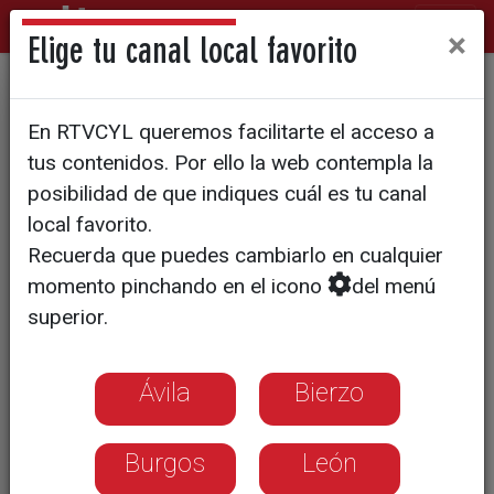
×
Elige tu canal local favorito
DEPORTES
En RTVCYL queremos facilitarte el acceso a
1.500 euros de sanción y
tus contenidos. Por ello la web contempla la
descenso de categoría para
posibilidad de que indiques cuál es tu canal
local favorito.
el Capiscol CF tras la
Recuerda que puedes cambiarlo en cualquier
agresión del padre de un
momento pinchando en el icono
del menú
jugador al árbitro
superior.
Ávila
Bierzo
Burgos
León