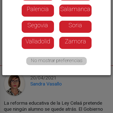
Palencia
Salamanca
Segovia
Soria
Valladolid
Zamora
No mostrar preferencias
20/04/2021
Sandra Vasallo
La reforma educativa de la Ley Celaá pretende
que ningún alumno se quede atrás. El Gobierno