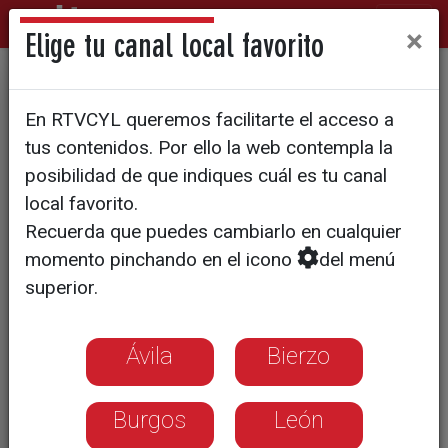
×
Elige tu canal local favorito
EDUCACIÓN
En RTVCYL queremos facilitarte el acceso a
El reto de preparar a los
tus contenidos. Por ello la web contempla la
niños para su futuro
posibilidad de que indiques cuál es tu canal
local favorito.
Recuerda que puedes cambiarlo en cualquier
Los profesores esperan que la reforma
momento pinchando en el icono
del menú
del currículo que quiere aplicar el
superior.
Gobierno se centre en el conocimiento
esencial sin olvidar que hay que ayudar
a los alumnos a formarse como
Ávila
Bierzo
personas
Burgos
León